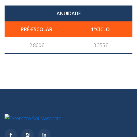
ANUIDADE
PRÉ-ESCOLAR
1ºCICLO
2.800€
3.355€