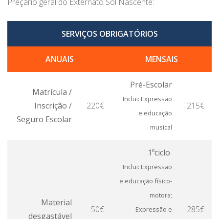
Preçário geral do Externato Sol Nascente:
SERVIÇOS OBRIGATÓRIOS
ANUAIS
MENSAIS
Pré-Escolar
Matrícula /
Inclui: Expressão
Inscrição /
220€
215€
e educação
Seguro Escolar
musical
1ºciclo
Inclui: Expressão
e educação físico-
motora;
Material
50€
285€
Expressão e
desgastável