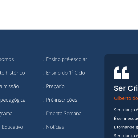
somos
Ensino pré-escolar
to histórico
Ensino do 1º Ciclo
a missão
Preçário
Ser Cr
Gilberto do
 pedagógica
Pré-inscrições
Ser criança é
grama
Ementa Semanal
É ser inesqu
o Educativo
Notícias
É tornar-se 
Ser criança 