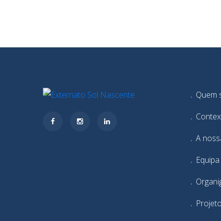
Quem 
Contex
A noss
Equipa
Organi
Projet