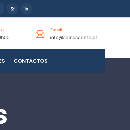
to
E-mail
9h00
info@solnascente.pt
ES
CONTACTOS
s